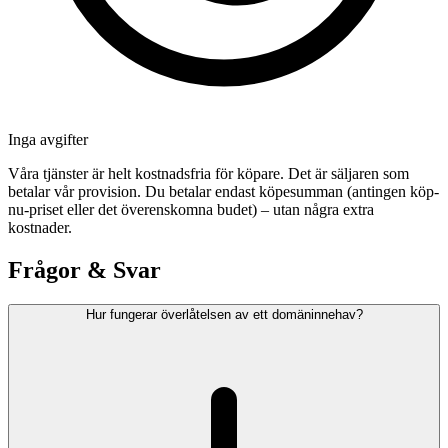
Inga avgifter
Våra tjänster är helt kostnadsfria för köpare. Det är säljaren som
betalar vår provision. Du betalar endast köpesumman (antingen köp-
nu-priset eller det överenskomna budet) – utan några extra
kostnader.
Frågor & Svar
Hur fungerar överlåtelsen av ett domäninnehav?