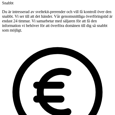
Snabbt
Du är intresserad av sveltekit-prerender och vill få kontroll över den
snabbt. Vi ser till att det händer. Vår genomsnittliga överföringstid är
endast 24 timmar. Vi samarbetar med säljaren för att få den
information vi behöver för att överföra domänen till dig så snabbt
som möjligt.