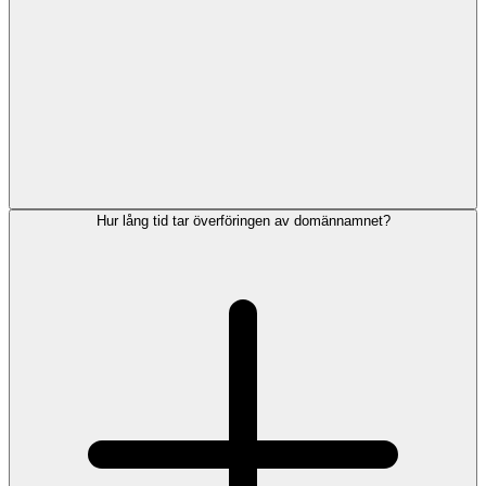
Hur lång tid tar överföringen av domännamnet?