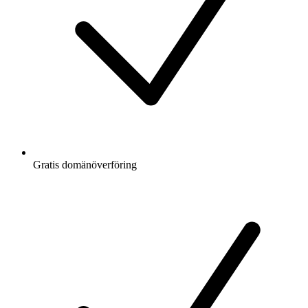
Gratis
domänöverföring