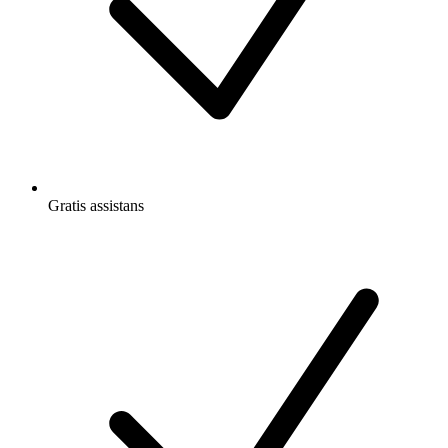
Gratis
assistans