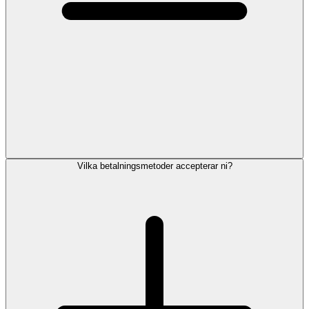
Vilka betalningsmetoder accepterar ni?