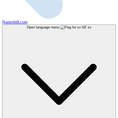
Nameshift.com
Open language menu
sv